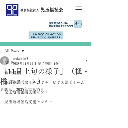
児玉福祉会
社会福祉法人
記事
All Posts
orthobios5
All Posts
2025年11月14日
読了時間: 1分
「11月上旬の様子」（楓・
新着情報
橘ユニット）
特別養護老人ホームオルトビオス児玉ホーム
更新日：
2025年11月15日
児玉地域包括支援センター
児玉地域包括支援センター