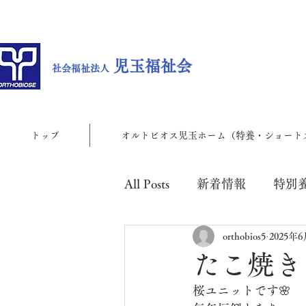
児玉福祉会
社会福祉法人
トップ
オルトビオス児玉ホーム（特養・ショート
All Posts
新着情報
特別
orthobios5
2025年
児玉地域包括支援センター
たこ焼き
桜ユニットです🌸