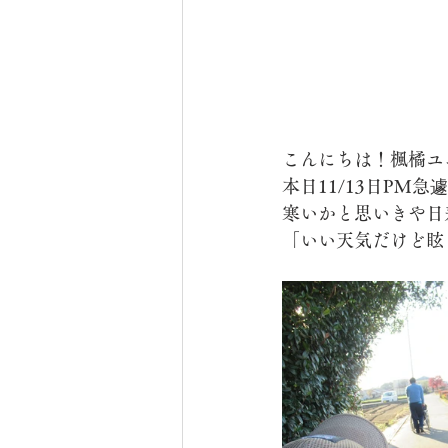
こんにちは！楓橘ユ
本日11/13日PM
寒いかと思いきや日
「いい天気だけど眩