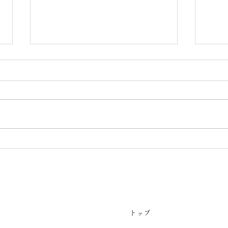
💖七夕(桜ユニット)
うち
ト）
トップ