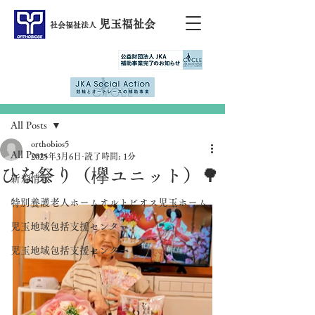
児玉福祉会
社会福祉法人
記事
All Posts
orthobios5
All Posts
2025年3月6日
読了時間: 1分
ひな祭り（欅ユニット）🌳
新着情報
特別養護老人ホームオルトビオス児玉ホーム
児玉地域包括支援センター
児玉地域包括支援センター