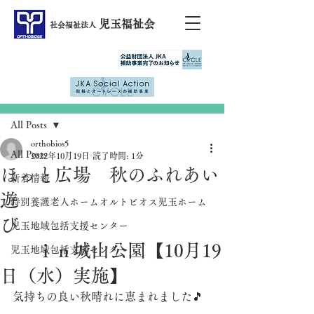
児玉福祉会
社会福祉法人
記事
All Posts
orthobios5
All Posts
2022年10月19日
読了時間: 1分
ほっと広場 秋のふれあい
新着情報
遊
特別養護老人ホームオルトビオス児玉ホーム
び
児玉地域包括支援センター
ｉｎ城山公園【10月19
児玉地域包括支援センター
日（水）実施】
気持ちの良い秋晴れに恵まれました🎵