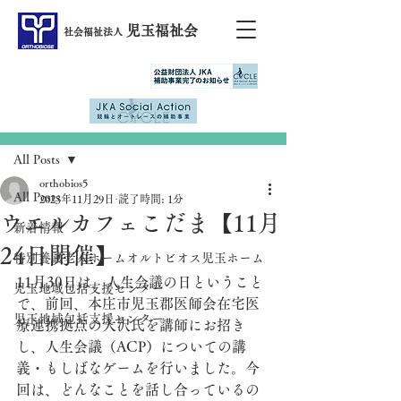
児玉福祉会
社会福祉法人
記事
All Posts
orthobios5
All Posts
2023年11月29日
読了時間: 1分
ウエルカフェこだま【11月
新着情報
24日開催】
特別養護老人ホームオルトビオス児玉ホーム
11月30日は、人生会議の日ということ
児玉地域包括支援センター
で、前回、本庄市児玉郡医師会在宅医
児玉地域包括支援センター
療連携拠点の大沢氏を講師にお招き
し、人生会議（ACP）についての講
義・もしばなゲームを行いました。今
回は、どんなことを話し合っているの