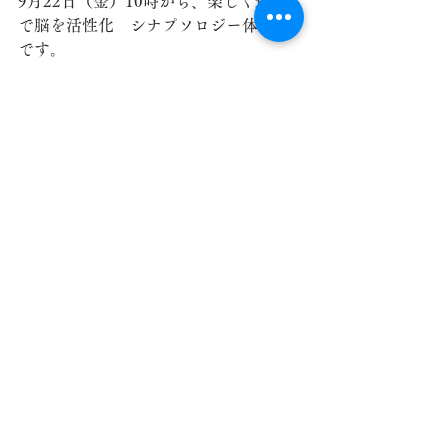
9月22日（金）10時から、楽しく遊ん
で脳を活性化　シナプソロジー体験会
です。
皆様のご参加お待ちしております🎵
児玉地域包括支援センター
すべて表示
最新記事