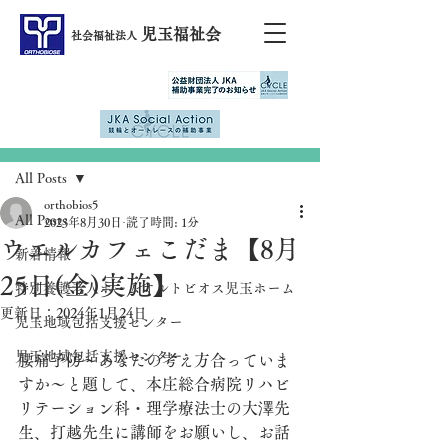
児玉福祉会
社会福祉法人
記事
All Posts
orthobios5
All Posts
2023年8月30日
読了時間: 1分
ウエルカフェこだま【8月
新着情報
25日(金)実施】
特別養護老人ホームオルトビオス児玉ホーム
更新日：
2024年1月24日
児玉地域包括支援センター
児玉地域包括支援センター
腰痛予防～あなたの考え方合っていま
すか～と題して、本庄総合病院リハビ
リテーション科・理学療法士の大澤先
生、打越先生に講師をお願いし、お話