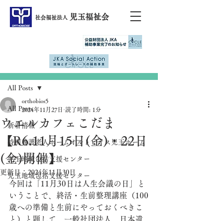
児玉福祉会
社会福祉法人
記事
All Posts
orthobios5
All Posts
2024年11月27日
読了時間: 1分
ウエルカフェこだま
新着情報
【R6.11月15日(金)・22日
特別養護老人ホームオルトビオス児玉ホーム
(金)開催】
児玉地域包括支援センター
更新日：
2024年11月30日
児玉地域包括支援センター
今回は「11月30日は人生会議の日」と
いうことで、終活・生前整理講座（100
歳への準備と生前にやっておくべきこ
と）と題して、一般社団法人　日本遺