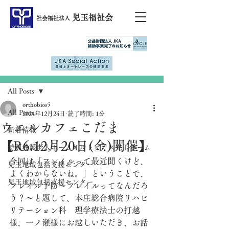
児玉福祉会
社会福祉法人
記事
All Posts
orthobios5
All Posts
2024年12月24日
読了時間: 1分
ウエルカフェこだま
新着情報
【R6.12月20日(金)開催】
特別養護老人ホームオルトビオス児玉ホーム
今回は「フレイルって最近聞くけど、
児玉地域包括支援センター
よくわからないね。」ということで、
児玉地域包括支援センター
フレイル予防～フレイルってなんだろ
う？～と題して、本庄総合病院リハビ
リテーション科　理学療法士の打越
様、一ノ瀬様にお越しいただき、お話