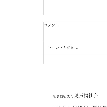
コメント
コメントを追加…
ウエルカフェこだま【R8年7
月24日(金)実施】
児玉福祉会
社会福祉法人