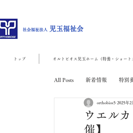
児玉福祉会
社会福祉法人
トップ
オルトビオス児玉ホーム（特養・ショート
All Posts
新着情報
特別
orthobios5
2025年
児玉地域包括支援センター
ウエルカフ
催】