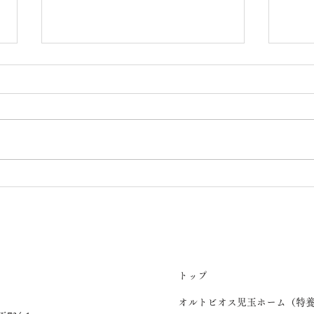
オレンジカフェほっとこだま
ウエ
【令和8年7月1日(水)開催】
月2
トップ
オルトビオス児玉ホーム（特