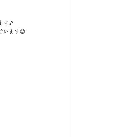
す🎵
います😊