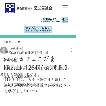
児玉福祉会
社会福祉法人
記事
All Posts
orthobios5
All Posts
2025年12月10日
読了時間: 1分
ウエルカフェこだま
新着情報
【R7.11月28日(金)開催】
特別養護老人ホームオルトビオス児玉ホーム
更新日：
2025年12月23日
児玉地域包括支援センター
11月30日は、人生会議の日と題して、
児玉地域包括支援センター
DVDを視聴し人生会議の必要性につい
て学びました(*^^*)