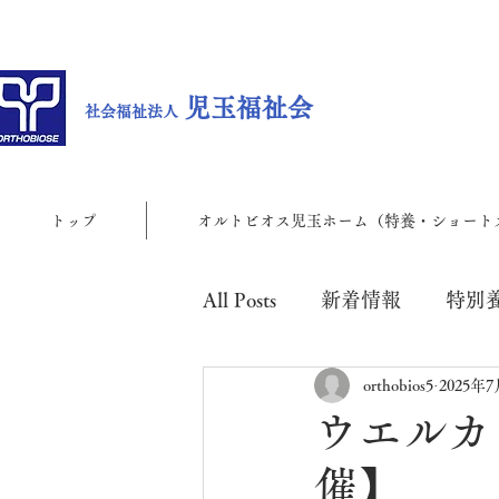
児玉福祉会
社会福祉法人
トップ
オルトビオス児玉ホーム（特養・ショート
All Posts
新着情報
特別
orthobios5
2025年
児玉地域包括支援センター
ウエルカフ
催】