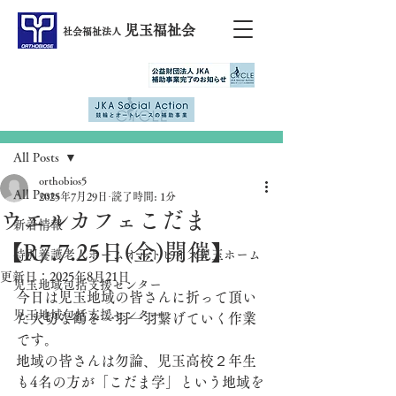
児玉福祉会
社会福祉法人
記事
All Posts
orthobios5
All Posts
2025年7月29日
読了時間: 1分
ウエルカフェこだま
新着情報
【R7.7.25日(金)開催】
特別養護老人ホームオルトビオス児玉ホーム
更新日：
2025年8月21日
児玉地域包括支援センター
今日は児玉地域の皆さんに折って頂い
児玉地域包括支援センター
た大切な鶴を一羽一羽繋げていく作業
です。
地域の皆さんは勿論、児玉高校２年生
も4名の方が「こだま学」という地域を