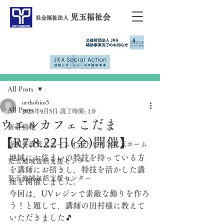
児玉福祉会
社会福祉法人
記事
All Posts
orthobios5
All Posts
2025年9月5日
読了時間: 1分
ウエルカフェこだま
新着情報
【R7.8.22日(金)開催】
特別養護老人ホームオルトビオス児玉ホーム
地域にお住まいの特技を持っている方
児玉地域包括支援センター
を講師にお招きし、特技を活かした講
児玉地域包括支援センター
座を開催しました。
今回は、UVレジンで素敵な飾りを作ろ
う！と題して、講師の田村様に教えて
いただきました🎵