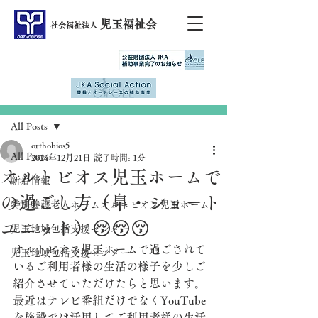
児玉福祉会
社会福祉法人
記事
All Posts
orthobios5
All Posts
2024年12月21日
読了時間: 1分
オルトビオス児玉ホームで
新着情報
の過ごし方（皐・ショート
特別養護老人ホームオルトビオス児玉ホーム
ユニット）😚😚😚
児玉地域包括支援センター
オルトビオス児玉ホームで過ごされて
児玉地域包括支援センター
いるご利用者様の生活の様子を少しご
紹介させていただけたらと思います。
最近はテレビ番組だけでなくYouTube
を施設では活用してご利用者様の生活