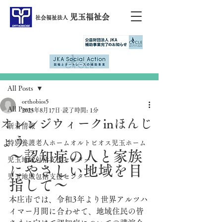
児玉福祉会
社会福祉法人
記事
All Posts
orthobios5
All Posts
2023年8月17日
読了時間: 1分
オレンジウィークinほんじ
新着情報
ょう
特別養護老人ホームオルトビオス児玉ホーム
～認知症の人と家族
児玉地域包括支援センター
にやさしい地域を目
児玉地域包括支援センター
指して～
本庄市では、令和3年より世界アルツハ
イマー月間に合わせて、地域住民の皆