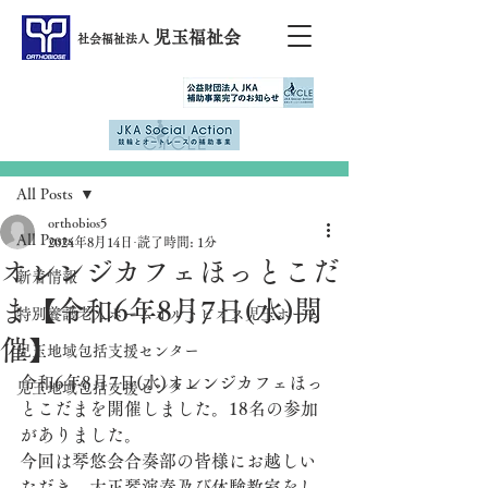
児玉福祉会
社会福祉法人
記事
All Posts
orthobios5
All Posts
2024年8月14日
読了時間: 1分
オレンジカフェほっとこだ
新着情報
ま【令和6年8月7日(水)開
特別養護老人ホームオルトビオス児玉ホーム
催】
児玉地域包括支援センター
令和6年8月7日(水)オレンジカフェほっ
児玉地域包括支援センター
とこだまを開催しました。18名の参加
がありました。
今回は
琴悠会合奏部の皆様にお越しい
ただき、大正琴演奏及び体験教室をし