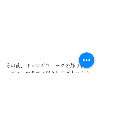
その後、オレンジウィークの飾り作り
とベビーマラカス作りにご協力いただ
きました。
限られた時間の中で皆様にご協力いた
だき感謝申し上げますm(__)m
ご参加いただいた皆様、夏のボランテ
ィア体験プログラム参加者様、介護サ
ポーターズクラブ本庄の宮里様、米山
様、ありがとうございました(*^^*)