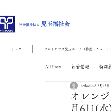
児玉福祉会
社会福祉法人
トップ
オルトビオス児玉ホーム（特養・ショート
All Posts
新着情報
特別
orthobios5
5月13日
児玉地域包括支援センター
オレンジ
月6日(水