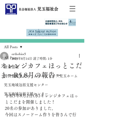
児玉福祉会
社会福祉法人
記事
All Posts
orthobios5
All Posts
2023年8月14日
読了時間: 1分
オレンジカフェほっとこだ
新着情報
ま～R5.8月の報告～
特別養護老人ホームオルトビオス児玉ホーム
児玉地域包括支援センター
児玉地域包括支援センター
令和5年8月2日(水)オレンジカフェほっ
とこだまを開催しました！
20名の参加がありました。
今回はスノードーム作りを皆さんで行