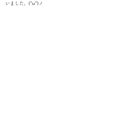
いました。(''ω'')ノ