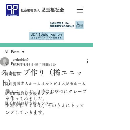
児玉福祉会
社会福祉法人
記事
All Posts
orthobios5
All Posts
2024年5月5日
読了時間: 1分
クレープ作り（橘ユニッ
新着情報
ト）
特別養護老人ホームオルトビオス児玉ホーム
橘ユニットで、3時のおやつにクレープ
児玉地域包括支援センター
を作ってみました。
児玉地域包括支援センター
生地を作ってから、そのうえにトッピ
ングしていきます。