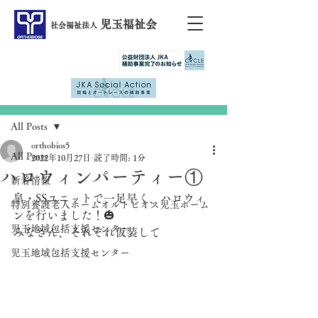
児玉福祉会
社会福祉法人
記事
All Posts
orthobios5
All Posts
2022年10月27日
読了時間: 1分
ハロウィンパーティー①
新着情報
皐・SSユニットで一足早く、ハロウィ
特別養護老人ホームオルトビオス児玉ホーム
ンを行いました！🎃
児玉地域包括支援センター
みなさん、それぞれ仮装して
児玉地域包括支援センター