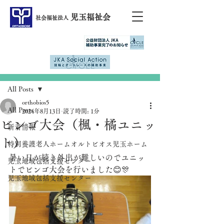
児玉福祉会
社会福祉法人
記事
All Posts
orthobios5
All Posts
2024年8月13日
読了時間: 1分
ビンゴ大会（楓・橘ユニッ
新着情報
ト）
特別養護老人ホームオルトビオス児玉ホーム
暑い日が続き外出が難しいのでユニッ
児玉地域包括支援センター
トでビンゴ大会を行いました😊🎊
児玉地域包括支援センター