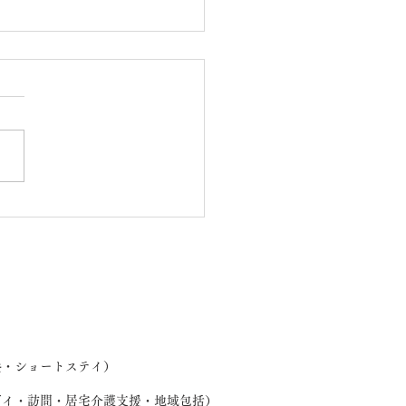
わ製作（桜・欅ユニッ
養・ショートステイ）
デイ・訪問・居宅介護支援・地域包括）