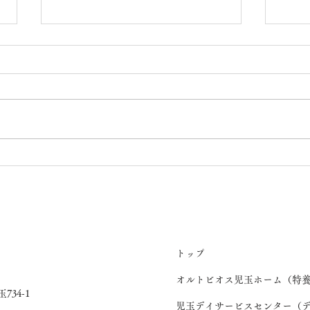
💖七夕(桜ユニット)
うち
ト）
トップ
オルトビオス児玉ホーム（特
734-1
児玉デイサービスセンター（