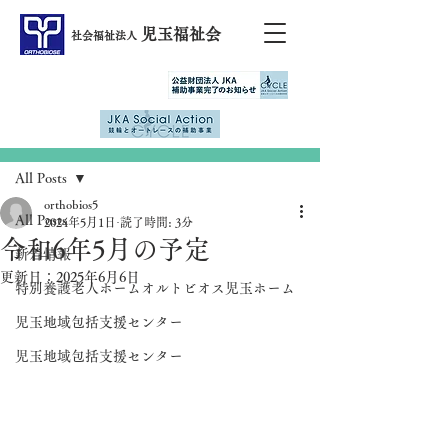
児玉福祉会
社会福祉法人
記事
All Posts
orthobios5
All Posts
2024年5月1日
読了時間: 3分
令和6年5月の予定
新着情報
更新日：
2025年6月6日
特別養護老人ホームオルトビオス児玉ホーム
児玉地域包括支援センター
児玉地域包括支援センター