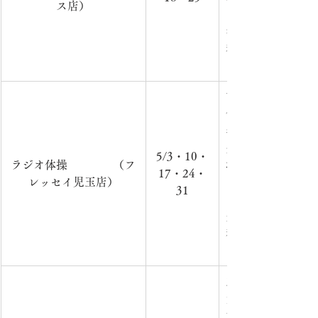
ス店）
ラジオ体操第一（
参加費：無
料　　　　　　　
での活動のため、
市内在住の方を対
催　　　　　　　　
年3月（毎週金曜日
分）　　　　　　
5/3・10・
ラジオ体操　　　　（フ
場　所：フレッセ
17・24・
レッセイ児玉店）
り）　　　　　　
31
ラジオ体操第一（
費：無
料　　　　　　　
での活動のため、
主に65歳以上の
気な体をつくり、
す。　　　　　　