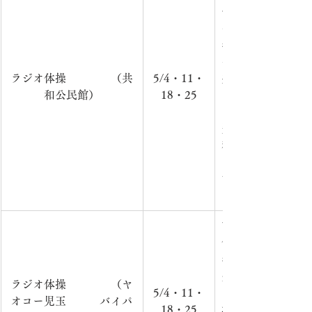
午前9時15分
～）　　　　　　
年6・9月（毎週土
～）　　　　　　
ラジオ体操　　　　（共
5/4・11・
共和公民館（前の
和公民館）
18・25
内　容：ラジオ体
回）　　　　　　
費：無
料　　　　　　　
でお越しの際は、
す。　　　　　　
　屋外での活動の
市内在住の方を対
催　　　　　　　　
年3月（毎週土曜日
分）　　　　　　
ラジオ体操　　　　（ヤ
5/4・11・
ヤオコー児玉バイ
オコー児玉　　　バイパ
18・25
場）　　　　　　