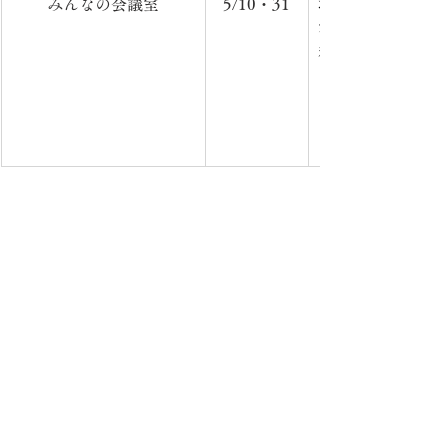
みんなの会議室
5/10・31
場　所：児童養護
容：健全麻雀等　
料（
こだま事務局（児
ー）　　　　　　　　