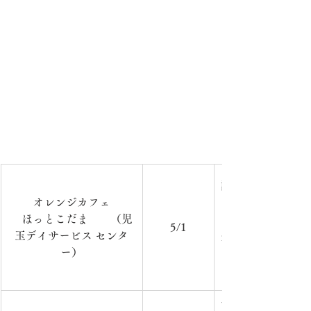
認知症の方やその
オレンジカフェ
フェを開催してい
　ほっとこだま　　（児
日　時：毎月第1水
5/1
玉デイサービス センタ
分　　　　　　　
ー）
ー　　　　　　　
をご持参ください
市内在住の方を対