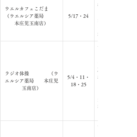
招くなどして、ミ
ウエルカフェこだま　　
日　時：毎月第3・
（ウエルシア薬局　　　
5/17・24
分　　　　　　　
本庄児玉南店）
ペース）　　　　
料　　　　　　　
市内在住の方を対
日　時：4・5・6
～）　　　　　　
所：ウエルシア薬
ラジオ体操　　　　（ウ
5/4・11・
場）　　　　　　
エルシア薬局　　本庄児
18・25
ラジオ体操第一（
玉南店）
回）　　　　　　
費：無
料　　　　　　　
での活動のため、
市内在住の方を対
日　時：4・5・1