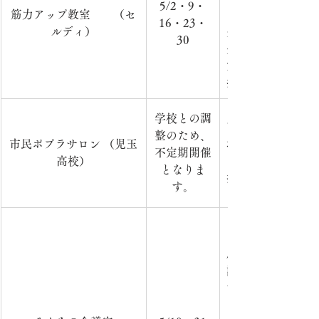
5/2・9・
筋力アップ教室　　（セ
　　　　日　時：毎
16・23・
ルディ）
分　　　　　　　
30
央公民館（セルデ
室）　　　　　　
持参ください）　
学校との調
​高校生と地域住
整のため、
市民ポプラサロン （児玉
場　　　　　　　
不定期開催
高校）
　　　　　　　　
となりま
援センター）　　　
す。
麻雀をメインに新
認知症予防、笑顔
す。　　　　　　
日　時：毎月第1・