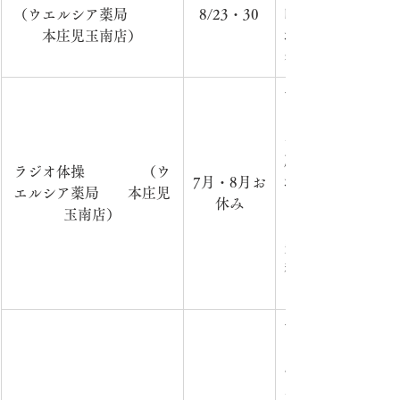
（ウエルシア薬局　　　
8
/23・30
時：毎月第3・4金
本庄児玉南店）
場　所：ウエルシ
参加費：無料　　
市内在住の方を対
日　時：4・5・6
～）　　　　　　
所：ウエルシア薬
ラジオ体操　　　　（ウ
7
月・8月お
場）　　　　　　
エルシア薬局　　本庄児
休み
ラジオ体操第一（
玉南店）
回）　　　　　　
費：無
料　　　　　　　
での活動のため、
市内在住の方を対
日　時：4・5・1
午前9時15分
～）　　　　　　