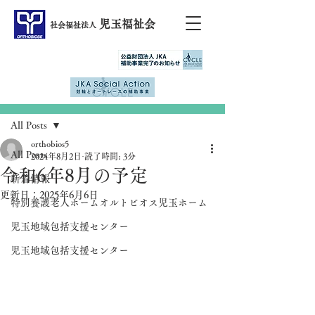
児玉福祉会
社会福祉法人
記事
All Posts
orthobios5
All Posts
2024年8月2日
読了時間: 3分
令和6年8月の予定
新着情報
更新日：
2025年6月6日
特別養護老人ホームオルトビオス児玉ホーム
児玉地域包括支援センター
児玉地域包括支援センター