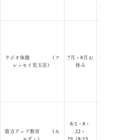
料　　　　　　　
での活動のため、
市内在住の方を対
催　　　　　　　　
年3月（毎週金曜日
分）　　　　　　
ラジオ体操　　　　（フ
7
月・8月お
場　所：フレッセ
レッセイ児玉店）
休み
り）　　　　　　
ラジオ体操第一（
費：無
料　　　　　　　
での活動のため、
主に65歳以上の
気な体をつくり、
8/1・8・
す。　　　　　　
筋力アップ教室　　（セ
22・
　　　　日　時：毎
ルディ）
29（8/15　
分　　　　　　　