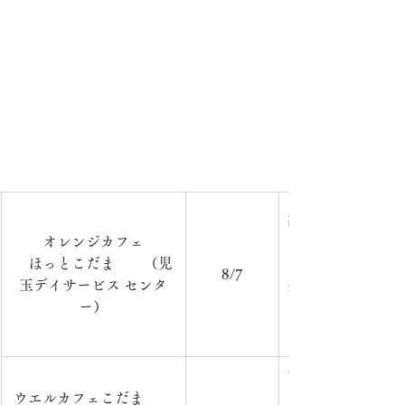
認知症の方やその
オレンジカフェ
フェを開催してい
　ほっとこだま　　（児
日　時：毎月第1水
8/7
玉デイサービス センタ
分　　　　　　　
ー）
ー　　　　　　　
をご持参ください
市内在住の方を対
ウエルカフェこだま　　
どして、ミニ講座