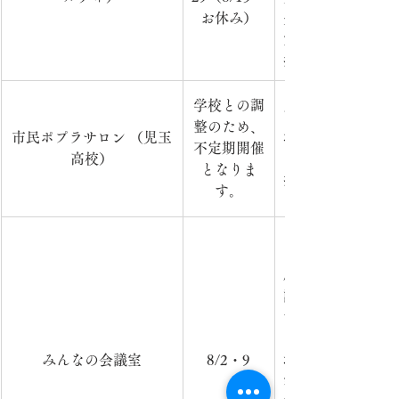
お休み）
央公民館（セルデ
室）　　　　　　
持参ください）　
学校との調
​高校生と地域住
整のため、
市民ポプラサロン （児玉
場　　　　　　　
不定期開催
高校）
　　　　　　　　
となりま
援センター）　　　
す。
麻雀をメインに新
認知症予防、笑顔
す。　　　　　　
日　時：毎月第1・
みんなの会議室
8/2・9
場　所：児童養護
容：健全麻雀等　