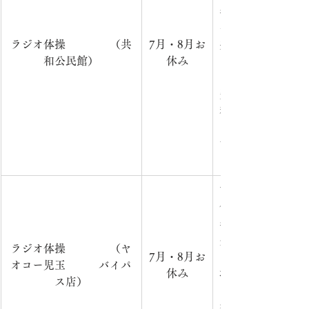
年6・9月（毎週土
～）　　　　　　
ラジオ体操　　　　（共
7
月・8月お
共和公民館（前の
和公民館）
休み
内　容：ラジオ体
回）　　　　　　
費：無
料　　　　　　　
でお越しの際は、
す。　　　　　　
　屋外での活動の
市内在住の方を対
催　　　　　　　　
年3月（毎週土曜日
分）　　　　　　
ラジオ体操　　　　（ヤ
7
月・8月お
ヤオコー児玉バイ
オコー児玉　　　バイパ
休み
場）　　　　　　
ス店）
ラジオ体操第一（
参加費：無