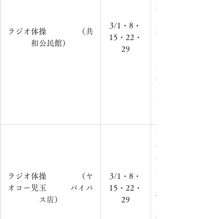
年6・9月（毎週土
～）　　　　　　
3/1・8・
ラジオ体操　　　　（共
共和公民館（前の
15・22・
和公民館）
内　容：ラジオ体
29
回）　　　　　　
費：無
料　　　　　　　
でお越しの際は、
す。　　　　　　
　屋外での活動の
市内在住の方を対
催　　　　　　　　
年3月（毎週土曜日
分）　　　　　　
ラジオ体操　　　　（ヤ
3/1・8・
ヤオコー児玉バイ
オコー児玉　　　バイパ
15・22・
場）　　　　　　
ス店）
29
ラジオ体操第一（
参加費：無