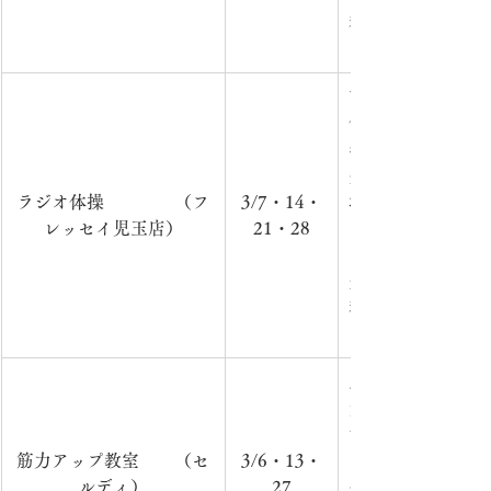
料　　　　　　　
での活動のため、
市内在住の方を対
催　　　　　　　　
年3月（毎週金曜日
分）　　　　　　
ラジオ体操　　　　（フ
3/7・14・
場　所：フレッセ
レッセイ児玉店）
21・28
り）　　　　　　
ラジオ体操第一（
費：無
料　　　　　　　
での活動のため、
主に65歳以上の
気な体をつくり、
す。　　　　　　
筋力アップ教室　　（セ
3/6・13・
　　　　日　時：毎
ルディ）
27
分　　　　　　　