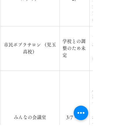
央公民館（セルデ
室）　　　　　　
持参ください）　
​高校生と地域住
学校との調
市民ポプラサロン （児玉
場　　　　　　　
整のため未
高校）
　　　　　　　　
定
援センター）　　　
麻雀をメインに新
認知症予防、笑顔
す。　　　　　　
日　時：毎月第1・
みんなの会議室
3/7・14
場　所：児童養護
容：健全麻雀等　