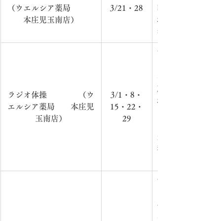
（ウエルシア薬局　　　
3/21・28
時：毎月第3・4金
本庄児玉南店）
場　所：ウエルシ
参加費：無料　　
市内在住の方を対
日　時：4・5・6
～）　　　　　　
所：ウエルシア薬
ラジオ体操　　　　（ウ
3/1・8・
場）　　　　　　
エルシア薬局　　本庄児
15・22・
ラジオ体操第一（
玉南店）
29
回）　　　　　　
費：無
料　　　　　　　
での活動のため、
市内在住の方を対
日　時：4・5・1
午前9時15分
～）　　　　　　