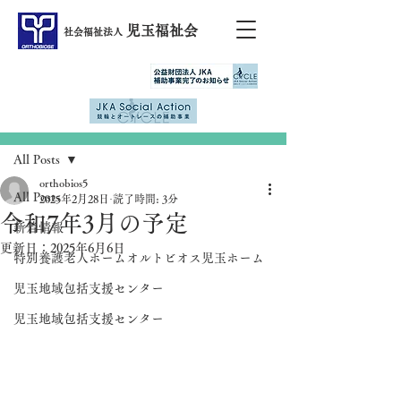
児玉福祉会
社会福祉法人
記事
All Posts
orthobios5
All Posts
2025年2月28日
読了時間: 3分
令和7年3月の予定
新着情報
更新日：
2025年6月6日
特別養護老人ホームオルトビオス児玉ホーム
児玉地域包括支援センター
児玉地域包括支援センター