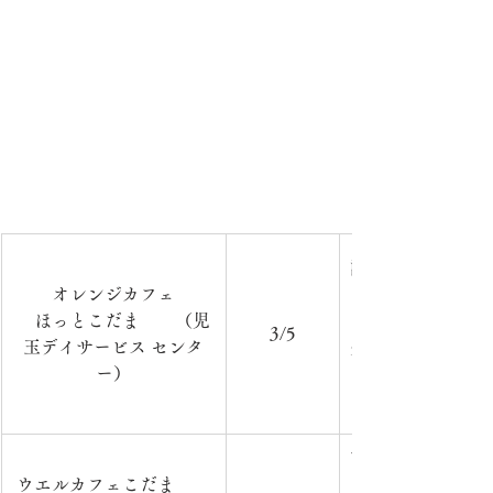
認知症の方やその
オレンジカフェ
フェを開催してい
　ほっとこだま　　（児
日　時：毎月第1水
3/5
玉デイサービス センタ
分　　　　　　　
ー）
ー　　　　　　　
をご持参ください
市内在住の方を対
ウエルカフェこだま　　
どして、ミニ講座