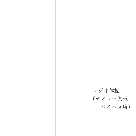
ラジオ体操　　　
（ヤオコー児玉　
バイパス店）