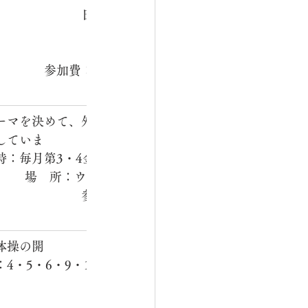
　　　　　　　日　時：毎月
分　　　　　　　　　　　　　
　　　参加費：1人100円
ーマを決めて、外部より講師
していま
時：毎月第3・4金曜日　午前
　　　　場　所：ウエルシア薬
）　　　　　　参加費：無
　　　　
体操の開
・5・6・9・10・11月・
　　　　　　　　　　　　　