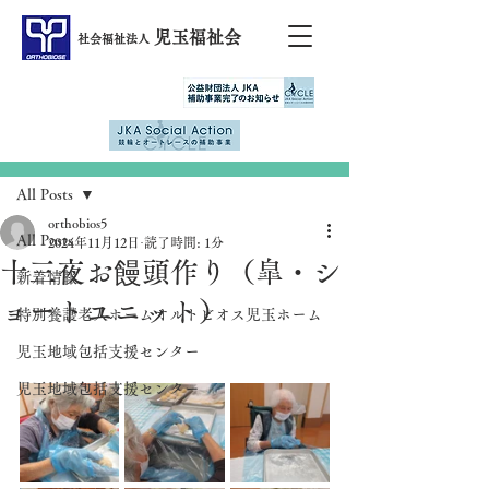
児玉福祉会
社会福祉法人
記事
All Posts
orthobios5
All Posts
2024年11月12日
読了時間: 1分
十三夜お饅頭作り（皐・シ
新着情報
ョートユニット）
特別養護老人ホームオルトビオス児玉ホーム
児玉地域包括支援センター
児玉地域包括支援センター