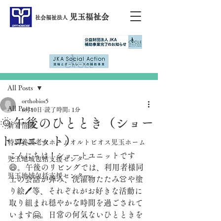
児玉福祉会
社会福祉法人
記事
All Posts
orthobios5
All Posts
6月10日
読了時間: 1分
🌞午後のひととき（ショー
新着情報
トユニット）
特別養護老人ホームオルトビオス児玉ホーム
こんにちは！ショートユニットです
児玉地域包括支援センター
😄。午後のリビングでは、利用者様同
児玉地域包括支援センター
士の会話が弾み、洗濯物たたみ👚や塗
り絵🖊等、それぞれがお好きな活動に
取り組まれ穏やかな時間を過ごされて
います🤗。日常の何気ないひとときを