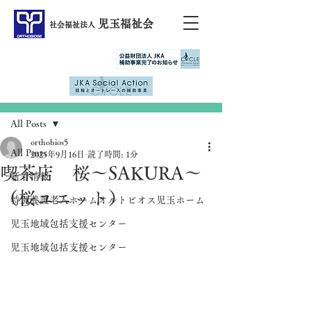
児玉福祉会
社会福祉法人
記事
All Posts
orthobios5
All Posts
2025年9月16日
読了時間: 1分
喫茶店 桜～SAKURA～
新着情報
（桜ユニット）
特別養護老人ホームオルトビオス児玉ホーム
児玉地域包括支援センター
児玉地域包括支援センター