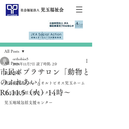
児玉福祉会
社会福祉法人
記事
All Posts
orthobios5
All Posts
2024年11月7日
読了時間: 2分
市民ポプラサロン「動物と
新着情報
のふれあい」
特別養護老人ホームオルトビオス児玉ホーム
R6.11.5（火）14時～
児玉地域包括支援センター
児玉地域包括支援センター