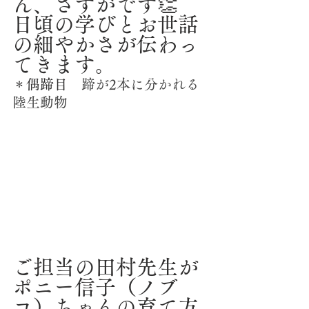
ん、さすがです👏
日頃の学びとお世話
の細やかさが伝わっ
てきます。
＊偶蹄目　
蹄が2本に分かれる
陸生動物
ご担当の田村先生が
ポニー信子（ノブ
コ）ちゃんの育て方