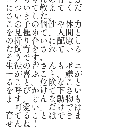
について教えてくだ
さいました。
この子の個性や体力
を見極めて、人間と
の折り合いに配慮し
た飼育をされている
そうです。
生徒の皆さんもポニ
ーが喜ぶこと、嫌が
ること、危険なこと
を呼びかけて下さい
ます。どんな動物も
「可愛い」だけでは
育てることはできま
せんね！