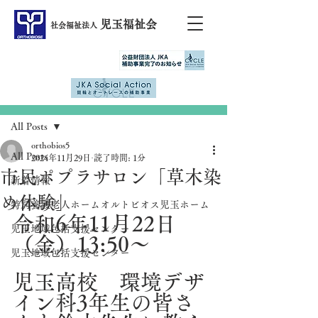
児玉福祉会
社会福祉法人
記事
All Posts
orthobios5
All Posts
2024年11月29日
読了時間: 1分
市民ポプラサロン「草木染
新着情報
め体験」
特別養護老人ホームオルトビオス児玉ホーム
令和6年11月22日
児玉地域包括支援センター
（金）13:50～
児玉地域包括支援センター
児玉高校　環境デザ
イン科3年生の皆さ