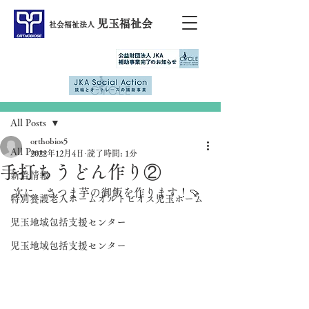
児玉福祉会
社会福祉法人
記事
All Posts
orthobios5
All Posts
2022年12月4日
読了時間: 1分
手打ちうどん作り②
新着情報
次に、さつま芋の御飯を作ります！🍠
特別養護老人ホームオルトビオス児玉ホーム
児玉地域包括支援センター
児玉地域包括支援センター