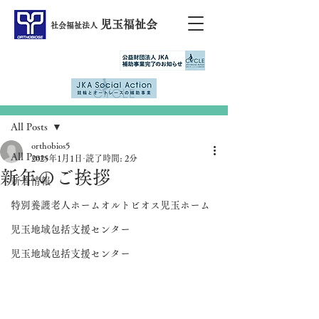
児玉福祉会
社会福祉法人
記事
All Posts
orthobios5
All Posts
2025年1月1日
読了時間: 2分
新年のご挨拶
新着情報
特別養護老人ホームオルトビオス児玉ホーム
児玉地域包括支援センター
児玉地域包括支援センター