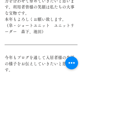
力を合わせて努めていきたいと思いま
す。利用者皆様の笑顔は私たちの大事
な宝物です。
本年もよろしくお願い致します。
（皐・ショートユニット　ユニットリ
ーダー　森下、池田）
今年もブログを通して入居者様の生活
の様子をお伝えしていきたいと思いま
す。
皆様が健康で笑顔溢れる生活ができる
よう、職員一同一丸となってサービス
の向上に尽力して参ります。
本年もオルトビオス児玉ホームを宜し
くお願い致します。
特別養護老人ホームオルトビオス児玉ホーム