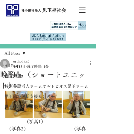
児玉福祉会
社会福祉法人
記事
All Posts
orthobios5
All Posts
5月13日
読了時間: 1分
晩酌🍶（ショートユニッ
新着情報
ト）
特別養護老人ホームオルトビオス児玉ホーム
児玉地域包括支援センター
児玉地域包括支援センター
          　　(写真1）　　　　　　　　　 
 （写真2）　　　　　　　　　（写真