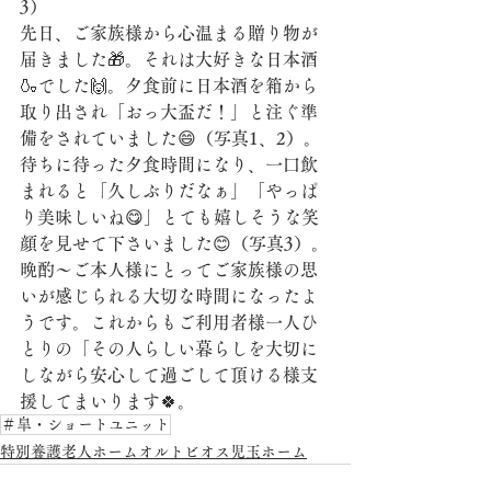
3）　　　
先日、ご家族様から心温まる贈り物が
届きました🎁。それは大好きな日本酒
🍶でした🙌。夕食前に日本酒を箱から
取り出され「おっ大盃だ！」と注ぐ準
備をされていました😄（写真1、2）。
待ちに待った夕食時間になり、一口飲
まれると「久しぶりだなぁ」「やっぱ
り美味しいね😋」とても嬉しそうな笑
顔を見せて下さいました😊（写真3）。
晩酌～ご本人様にとってご家族様の思
いが感じられる大切な時間になったよ
うです。これからもご利用者様一人ひ
とりの「その人らしい暮らしを大切に
しながら安心して過ごして頂ける様支
援してまいります🍀。
＃皐・ショートユニット
特別養護老人ホームオルトビオス児玉ホーム