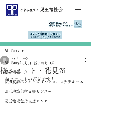
児玉福祉会
社会福祉法人
記事
All Posts
orthobios5
All Posts
2023年5月3日
読了時間: 1分
桜ユニット・花見🌸
新着情報
桜ユニットの花見です！
特別養護老人ホームオルトビオス児玉ホーム
児玉地域包括支援センター
児玉地域包括支援センター