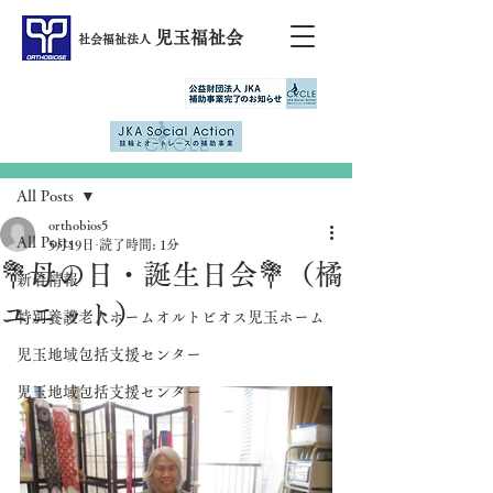
児玉福祉会
社会福祉法人
記事
All Posts
orthobios5
All Posts
5月19日
読了時間: 1分
💐母の日・誕生日会💐（橘
新着情報
ユニット）
特別養護老人ホームオルトビオス児玉ホーム
児玉地域包括支援センター
児玉地域包括支援センター