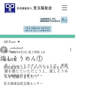
児玉福祉会
社会福祉法人
記事
All Posts
orthobios5
All Posts
2023年8月3日
読了時間: 1分
流しそうめん①
新着情報
皐・ショートステイユニットで、季節
特別養護老人ホームオルトビオス児玉ホーム
感を感じていただこうと、流しそうめ
児玉地域包括支援センター
んを実施しました！
児玉地域包括支援センター