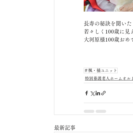
長寿の秘訣を聞いた
若々しく100歳に見
大河原様100歳お
＃楓・橘ユニット
特別養護老人ホームオル
最新記事