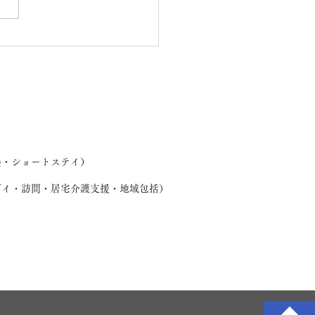
わ製作（桜・欅ユニッ
養・ショートステイ）
デイ・訪問・居宅介護支援・地域包括）