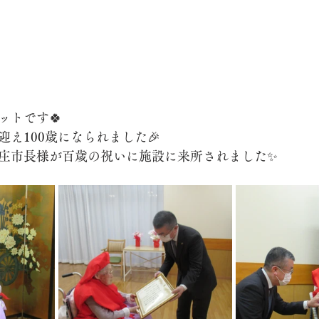
ットです🍀
迎え100歳になられました🎉
に本庄市長様が百歳の祝いに施設に来所されました✨