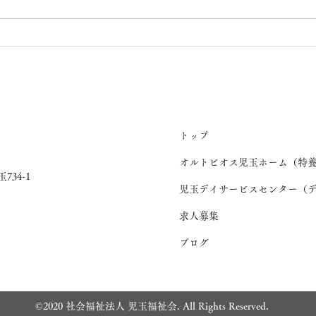
💖七夕(桜ユニット)
うち
ト）
トップ
オルトビオス児玉ホーム（特
734-1
児玉デイサービスセンター（
求人募集
ブログ
©2020 社会福祉法人 児玉福祉会. All Rights Reserved.