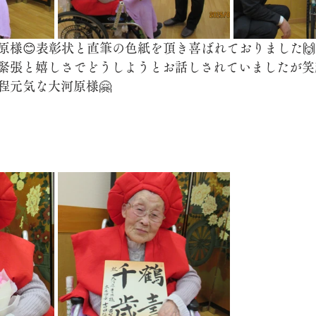
原様😊表彰状と直筆の色紙を頂き喜ばれておりました🙌
緊張と嬉しさでどうしようとお話しされていましたが笑
程元気な大河原様🤗