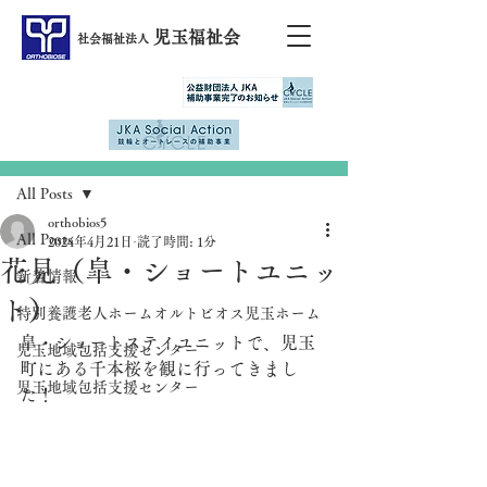
児玉福祉会
社会福祉法人
記事
All Posts
orthobios5
All Posts
2024年4月21日
読了時間: 1分
花見（皐・ショートユニッ
新着情報
ト）
特別養護老人ホームオルトビオス児玉ホーム
皐・ショートステイユニットで、児玉
児玉地域包括支援センター
町にある千本桜を観に行ってきまし
児玉地域包括支援センター
た！