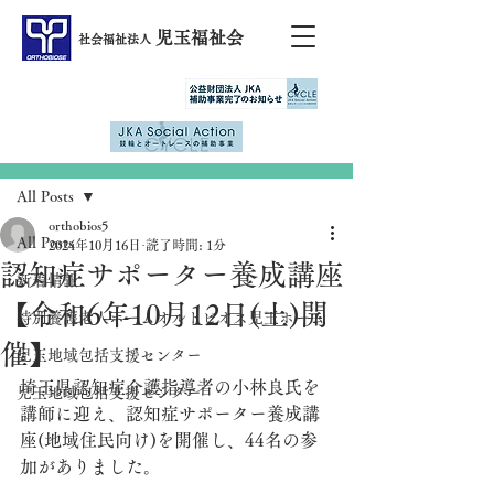
児玉福祉会
社会福祉法人
記事
All Posts
orthobios5
All Posts
2024年10月16日
読了時間: 1分
認知症サポーター養成講座
新着情報
【令和6年10月12日(土)開
特別養護老人ホームオルトビオス児玉ホーム
催】
児玉地域包括支援センター
埼玉県認知症介護指導者の小林良氏を
児玉地域包括支援センター
講師に迎え、認知症サポーター養成講
座(地域住民向け)を開催し、44名の参
加がありました。