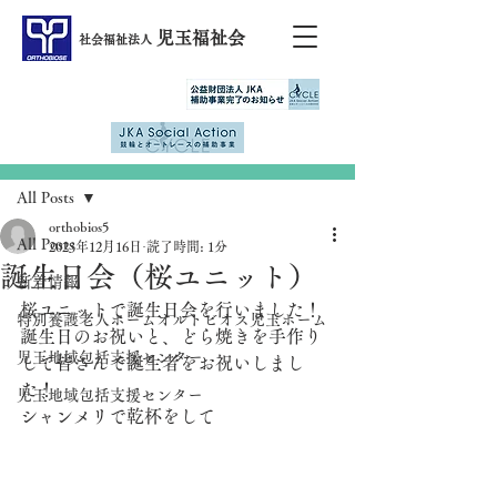
児玉福祉会
社会福祉法人
記事
All Posts
orthobios5
All Posts
2023年12月16日
読了時間: 1分
誕生日会（桜ユニット）
新着情報
桜ユニットで誕生日会を行いました！
特別養護老人ホームオルトビオス児玉ホーム
誕生日のお祝いと、どら焼きを手作り
児玉地域包括支援センター
して皆さんで誕生者をお祝いしまし
た！
児玉地域包括支援センター
シャンメリで乾杯をして