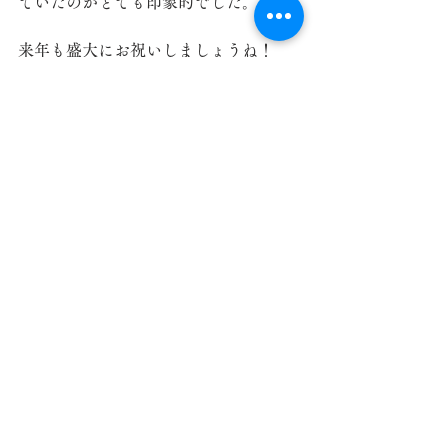
ていたのがとても印象的でした。
来年も盛大にお祝いしましょうね！
＃桜・欅ユニット
特別養護老人ホームオルトビオス児玉ホーム
すべて表示
最新記事