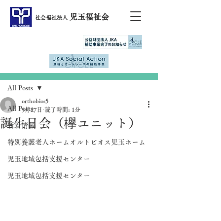
児玉福祉会
社会福祉法人
記事
All Posts
orthobios5
All Posts
5月27日
読了時間: 1分
誕生日会（欅ユニット）
新着情報
特別養護老人ホームオルトビオス児玉ホーム
児玉地域包括支援センター
児玉地域包括支援センター