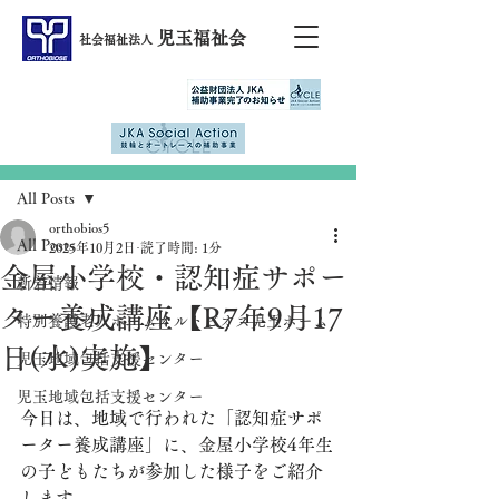
児玉福祉会
社会福祉法人
記事
All Posts
orthobios5
All Posts
2025年10月2日
読了時間: 1分
金屋小学校・認知症サポー
新着情報
ター養成講座【R7年9月17
特別養護老人ホームオルトビオス児玉ホーム
日(水)実施】
児玉地域包括支援センター
児玉地域包括支援センター
今日は、地域で行われた「認知症サポ
ーター養成講座」に、
金屋
小学校4年生
の子どもたちが参加した様子をご紹介
します。