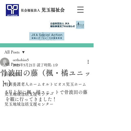
児玉福祉会
社会福祉法人
記事
All Posts
orthobios5
All Posts
2023年5月21日
読了時間: 1分
骨波田の藤（楓・橘ユニッ
新着情報
ト）
特別養護老人ホームオルトビオス児玉ホーム
5月上旬に楓・橘ユニットで骨波田の藤
児玉地域包括支援センター
を観に行ってきました！
児玉地域包括支援センター