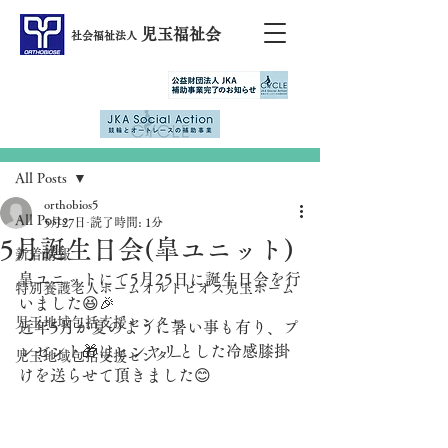
児玉福祉会
社会福祉法人
記事
All Posts
orthobios5
All Posts
5月27日
読了時間: 1分
5月誕生日会(皐ユニット)
新着情報
皐ユニットにて5月25日に誕生日会を行
特別養護老人ホームオルトビオス児玉ホーム
いました😆🎉
児玉地域包括支援センター
近年5月が夏のように暑い事も有り、プ
レゼント🎁はヒンヤリとした冷感膝掛
児玉地域包括支援センター
けを送らせて頂きました😊