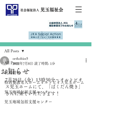
児玉福祉会
社会福祉法人
記事
All Posts
orthobios5
All Posts
2022年7月8日
読了時間: 1分
お知らせ
新着情報
7月29日（金）13時30分～オルトビオ
特別養護老人ホームオルトビオス児玉ホーム
ス児玉ホームにて、「ばくだん焼き」
児玉地域包括支援センター
さんに来ていただきます！
児玉地域包括支援センター