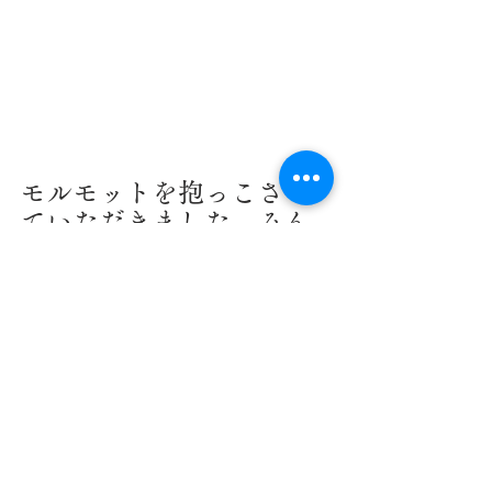
モルモットを抱っこさせ
ていただきました。みん
な抱っこに慣れているの
かおとなしくてつぶらな
瞳でした。お互いにじん
わり温かい🥰