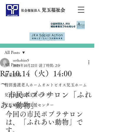
児玉福祉会
社会福祉法人
記事
All Posts
orthobios5
All Posts
2025年10月22日
読了時間: 2分
R7.10.14（火）14:00
新着情報
～
特別養護老人ホームオルトビオス児玉ホーム
市民ポプラサロン「ふれ
児玉地域包括支援センター
あい動物」
児玉地域包括支援センター
今回の市民ポプラサロン
は、「ふれあい動物」で
す。