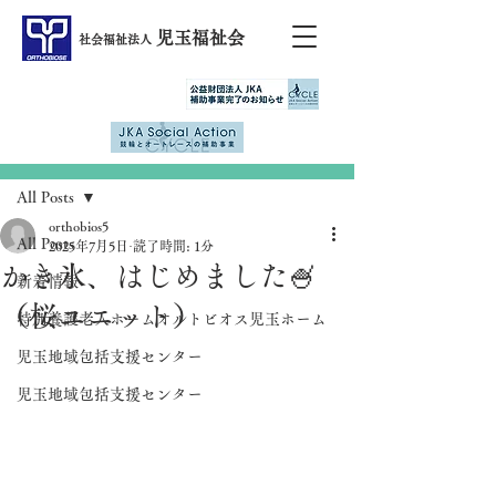
児玉福祉会
社会福祉法人
記事
All Posts
orthobios5
All Posts
2025年7月5日
読了時間: 1分
かき氷、はじめました🍧
新着情報
（桜ユニット）
特別養護老人ホームオルトビオス児玉ホーム
児玉地域包括支援センター
児玉地域包括支援センター