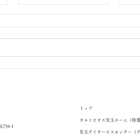
💖七夕(桜ユニット)
うち
ト）
トップ
オルトビオス児玉ホーム（特
734-1
児玉デイサービスセンター（