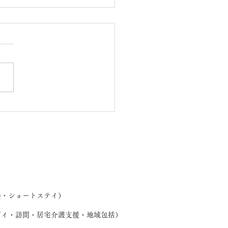
わ製作（桜・欅ユニッ
養・ショートステイ）
デイ・訪問・居宅介護支援・地域包括）